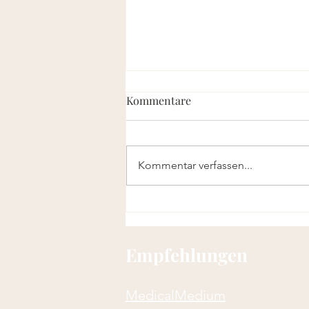
Kommentare
Kommentar verfassen...
Immun stärkende und
blutnährende Suppe! Miso-
Algensuppe mit Enoki Pilzen
Empfehlungen
MedicalMedium