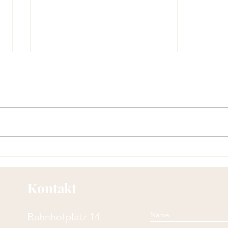
Khaennip: eingelegte
Bun 
koreanische Perilla-Blätter
Nude
würz
Kontakt
Bahnhofplatz 14