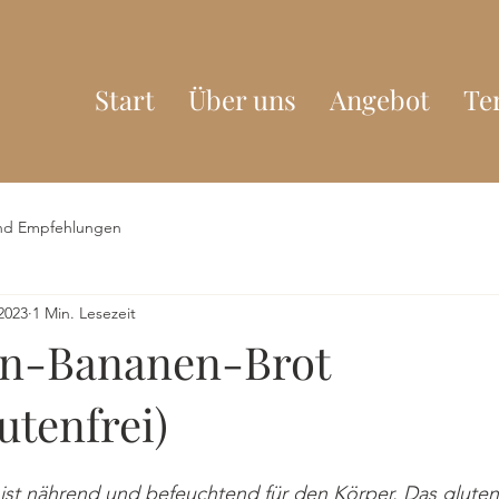
Start
Über uns
Angebot
Te
nd Empfehlungen
 2023
1 Min. Lesezeit
en-Bananen-Brot
utenfrei)
st nährend und befeuchtend für den Körper. Das glutenf