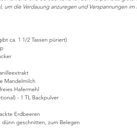
al, um die Verdauung anzuregen und Verspannungen im 
gibt ca. 1 1/2 Tassen püriert)
up
ucker
anilleextrakt
te Mandelmilch
nfreies Hafermehl
tional) - 1 TL Backpulver
hackte Erdbeeren
, dünn geschnitten, zum Belegen