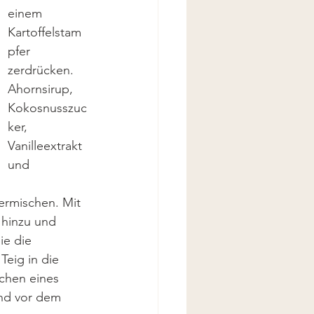
einem 
Kartoffelstam
pfer 
zerdrücken. 
Ahornsirup, 
Kokosnusszuc
ker, 
Vanilleextrakt 
und 
ermischen. Mit 
 hinzu und 
ie die 
eig in die 
chen eines 
nd vor dem 